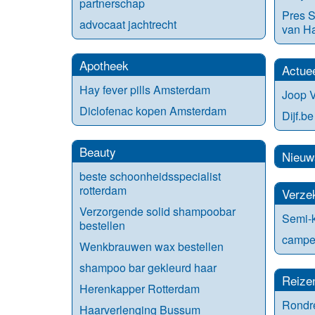
partnerschap
Pres S
advocaat jachtrecht
van H
Apotheek
Actue
Hay fever pills Amsterdam
Joop V
Diclofenac kopen Amsterdam
Dijf.be
Beauty
Nieuw
beste schoonheidsspecialist
rotterdam
Verze
Verzorgende solid shampoobar
Semi-k
bestellen
camper
Wenkbrauwen wax bestellen
shampoo bar gekleurd haar
Reize
Herenkapper Rotterdam
Rondr
Haarverlenging Bussum