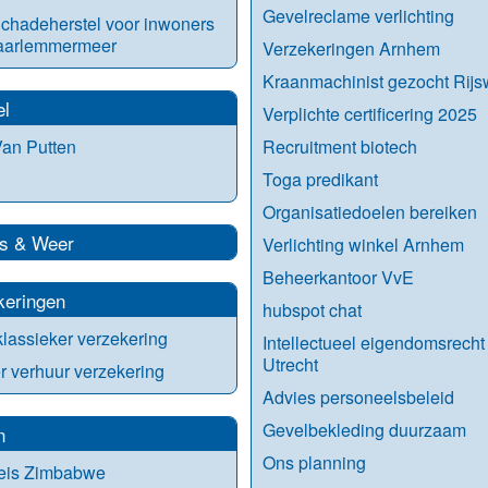
Gevelreclame verlichting
chadeherstel voor inwoners
aarlemmermeer
Verzekeringen Arnhem
Kraanmachinist gezocht Rijsw
el
Verplichte certificering 2025
an Putten
Recruitment biotech
Toga predikant
Organisatiedoelen bereiken
s & Weer
Verlichting winkel Arnhem
Beheerkantoor VvE
keringen
hubspot chat
lassieker verzekering
Intellectueel eigendomsrecht
Utrecht
 verhuur verzekering
Advies personeelsbeleid
Gevelbekleding duurzaam
n
Ons planning
eis Zimbabwe