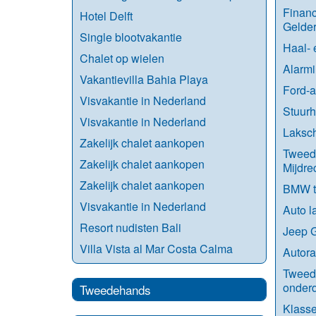
Financ
Hotel Delft
Gelde
Single blootvakantie
Haal- 
Chalet op wielen
Alarmi
Vakantievilla Bahia Playa
Ford-a
Visvakantie in Nederland
Stuurh
Visvakantie in Nederland
Laksch
Zakelijk chalet aankopen
Tweed
Zakelijk chalet aankopen
Mijdre
Zakelijk chalet aankopen
BMW tu
Visvakantie in Nederland
Auto l
Resort nudisten Bali
Jeep 
Villa Vista al Mar Costa Calma
Autora
Tweed
onder
Tweedehands
Klasse