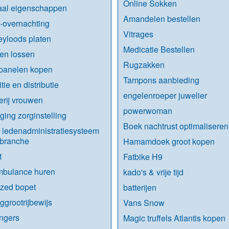
Online Sokken
aal eigenschappen
Amandelen bestellen
-overnachting
Vitrages
yloods platen
Medicatie Bestellen
en lossen
Rugzakken
panelen kopen
Tampons aanbieding
tie en distributie
engelenroeper juwelier
erij vrouwen
powerwoman
iging zorginstelling
Boek nachtrust optimaliseren
 ledenadministratiesysteem
sbranche
Hamamdoek groot kopen
t
Fatbike H9
mbulance huren
kado's & vrije tijd
ized bopet
batterijen
ggrootrijbewijs
Vans Snow
ngers
Magic truffels Atlantis kopen