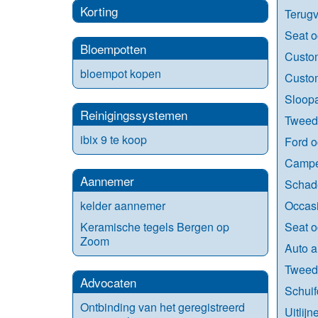
Korting
Terugv
Seat o
Bloempotten
Custom
bloempot kopen
Custom
Sloopa
Reinigingssystemen
Tweed
ibix 9 te koop
Ford o
Campe
Aannemer
Schade
Occasi
kelder aannemer
Seat o
Keramische tegels Bergen op
Zoom
Auto a
Tweed
Advocaten
Schuif
Ontbinding van het geregistreerd
Uitlij