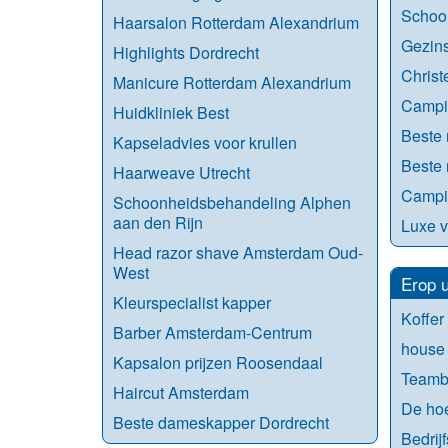
School
Haarsalon Rotterdam Alexandrium
Gezins
Highlights Dordrecht
Christe
Manicure Rotterdam Alexandrium
Campi
Huidkliniek Best
Beste 
Kapseladvies voor krullen
Beste 
Haarweave Utrecht
Campi
Schoonheidsbehandeling Alphen
aan den Rijn
Luxe v
Head razor shave Amsterdam Oud-
West
Erop u
Kleurspecialist kapper
Koffer
Barber Amsterdam-Centrum
house 
Kapsalon prijzen Roosendaal
Teambu
Haircut Amsterdam
De ho
Beste dameskapper Dordrecht
Bedrij