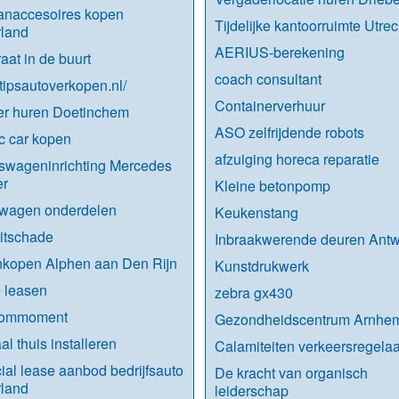
anaccesoires kopen
Tijdelijke kantoorruimte Utrec
rland
AERIUS-berekening
aat in de buurt
coach consultant
//tipsautoverkopen.nl/
Containerverhuur
r huren Doetinchem
ASO zelfrijdende robots
c car kopen
afzuiging horeca reparatie
fswageninrichting Mercedes
er
Kleine betonpomp
twagen onderdelen
Keukenstang
itschade
Inbraakwerende deuren Ant
nkopen Alphen aan Den Rijn
Kunstdrukwerk
 leasen
zebra gx430
kommoment
Gezondheidscentrum Arnhe
al thuis installeren
Calamiteiten verkeersregelaa
ial lease aanbod bedrijfsauto
De kracht van organisch
rland
leiderschap