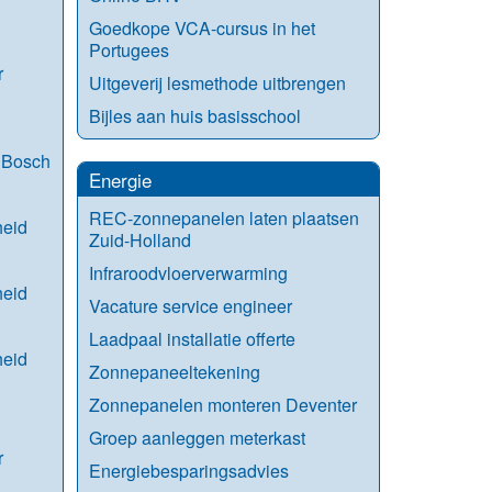
Goedkope VCA-cursus in het
Portugees
r
Uitgeverij lesmethode uitbrengen
Bijles aan huis basisschool
 Bosch
Energie
REC-zonnepanelen laten plaatsen
heid
Zuid-Holland
Infraroodvloerverwarming
heid
Vacature service engineer
Laadpaal installatie offerte
heid
Zonnepaneeltekening
Zonnepanelen monteren Deventer
Groep aanleggen meterkast
r
Energiebesparingsadvies