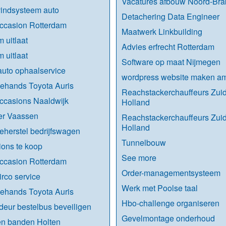
Vacatures afbouw Noord-Bra
indsysteem auto
Detachering Data Engineer
ccasion Rotterdam
Maatwerk Linkbuilding
 uitlaat
Advies erfrecht Rotterdam
 uitlaat
Software op maat Nijmegen
uto ophaalservice
wordpress website maken am
ehands Toyota Auris
Reachstackerchauffeurs Zuid
ccasions Naaldwijk
Holland
r Vaassen
Reachstackerchauffeurs Zuid
Holland
herstel bedrijfswagen
Tunnelbouw
ons te koop
See more
ccasion Rotterdam
Order-managementsysteem
irco service
Werk met Poolse taal
ehands Toyota Auris
Hbo-challenge organiseren
deur bestelbus beveiligen
Gevelmontage onderhoud
nen banden Holten