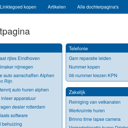
Linktegoed kopen
Artikelen
Alle dochterpagina's
tpagina
Telefonie
at rijles Eindhoven
Gsm reparatie leiden
lmaker nijmegen
Nummer kopen
e auto aanschaffen Alphen
06-nummer kiezen KPN
n Rijn
tervrij auto huren alphen
Zakelijk
l inleer apparatuur
Reiniging van vetkanalen
agen dealer rotterdam
Werkruimte huren
aats software
Brinno time lapse camera
l behuizing
Vergaderlocatie huren Drieb