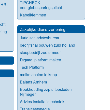
TIPCHECK
n HR-
energiebesparingsplicht
Kabelklemmen
cht
Zakelijke dienstverlening
ding
Juridisch adviesbureau
bedrijfshal bouwen zuid holland
sloopbedrijf zoetermeer
Digitaal platform maken
Tech Platform
melkmachine te koop
Balans Arnhem
Boekhouding zzp uitbesteden
Nijmegen
Advies installatietechniek
Transitiestrategie