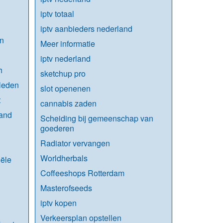
iptv totaal
iptv aanbieders nederland
n
Meer informatie
iptv nederland
h
sketchup pro
leden
slot openenen
t
cannabis zaden
land
Scheiding bij gemeenschap van
goederen
Radiator vervangen
Worldherbals
ële
Coffeeshops Rotterdam
Masterofseeds
iptv kopen
Verkeersplan opstellen