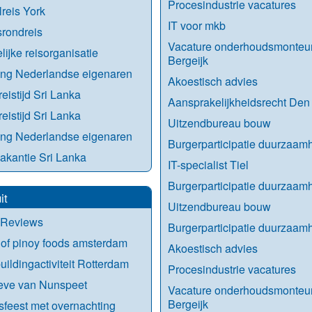
Procesindustrie vacatures
reis York
IT voor mkb
rondreis
Vacature onderhoudsmonteu
lijke reisorganisatie
Bergeijk
ng Nederlandse eigenaren
Akoestisch advies
reistijd Sri Lanka
Aansprakelijkheidsrecht Den
reistijd Sri Lanka
Uitzendbureau bouw
ng Nederlandse eigenaren
Burgerparticipatie duurzaam
akantie Sri Lanka
IT-specialist Tiel
Burgerparticipatie duurzaam
it
Uitzendbureau bouw
 Reviews
Burgerparticipatie duurzaam
of pinoy foods amsterdam
Akoestisch advies
ildingactiviteit Rotterdam
Procesindustrie vacatures
eve van Nunspeet
Vacature onderhoudsmonteu
Bergeijk
fsfeest met overnachting