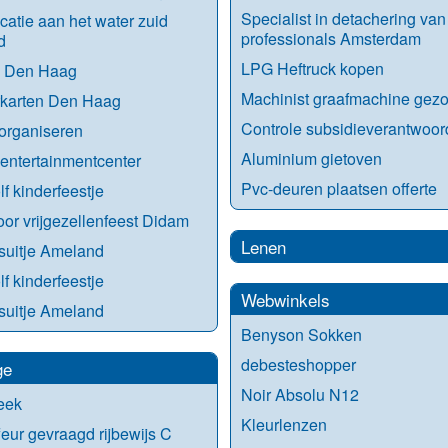
Specialist in detachering va
ocatie aan het water zuid
professionals Amsterdam
d
LPG Heftruck kopen
n Den Haag
Machinist graafmachine gezo
rkarten Den Haag
Controle subsidieverantwoor
organiseren
Aluminium gietoven
entertainmentcenter
Pvc-deuren plaatsen offerte
lf kinderfeestje
oor vrijgezellenfeest Didam
Lenen
fsuitje Ameland
lf kinderfeestje
Webwinkels
fsuitje Ameland
Benyson Sokken
debesteshopper
ge
Noir Absolu N12
eek
Kleurlenzen
eur gevraagd rijbewijs C