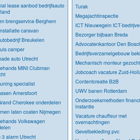
ial lease aanbod bedrijfsauto
Turak
rland
Megajachtinspectie
en brengservice Berghem
ICT Nieuwegein ICT-bedrijve
nstallatie caravan
Bezorger bijbaan Breda
utobedrijf Breukelen
Advocatenkantoor Den Bosc
uis camper
Bedrijfsverzamelgebouw bek
ade auto Utrecht
Mechanisch monteur gezoch
ehands MINI Clubman
Jobcoach vacature Zuid-Hol
cht
Contentcreatie B2B
ning specialist
UWV banen Rotterdam
assen Amersfoort
Onderzoeksmethoden financi
Grand Cherokee onderdelen
instantie
men laten coaten Nijmegen
Vacature chauffeur met
ehands Volkswagen
overnachtingen
delen
Gevelbekleding pvc
 3 alarm Utrecht