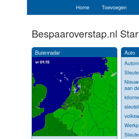
Home
Toevoegen
Bespaaroverstap.nl Star
Buienradar
Auto
Automa
Sleute
Nieuw
aan de
kilome
sleute
volksw
Werkpl
Sleute