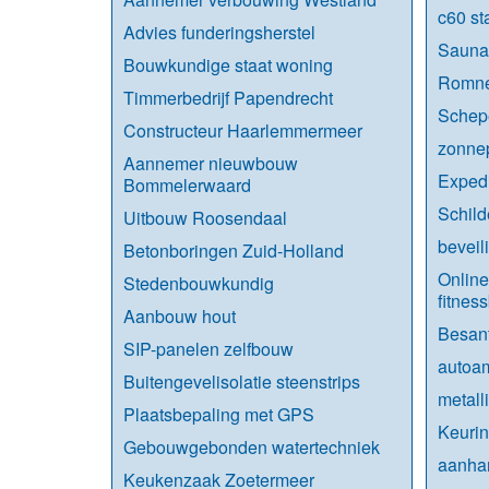
c60 st
Advies funderingsherstel
Sauna
Bouwkundige staat woning
Romne
Timmerbedrijf Papendrecht
Schep
Constructeur Haarlemmermeer
zonne
Aannemer nieuwbouw
Expedi
Bommelerwaard
Schild
Uitbouw Roosendaal
beveil
Betonboringen Zuid-Holland
Online
Stedenbouwkundig
fitnes
Aanbouw hout
Besan
SIP-panelen zelfbouw
autoa
Buitengevelisolatie steenstrips
metall
Plaatsbepaling met GPS
Keurin
Gebouwgebonden watertechniek
aanha
Keukenzaak Zoetermeer