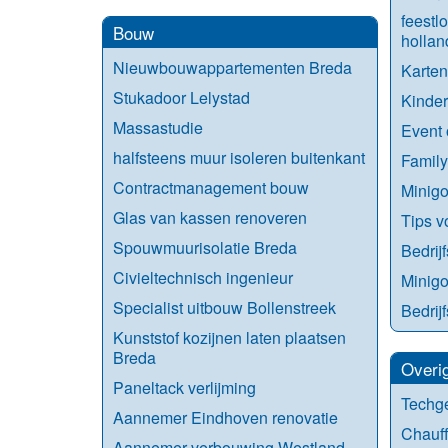
feestl
Bouw
hollan
Nieuwbouwappartementen Breda
Karte
Stukadoor Lelystad
Kinde
Massastudie
Event 
halfsteens muur isoleren buitenkant
Family
Contractmanagement bouw
Minigo
Glas van kassen renoveren
Tips v
Spouwmuurisolatie Breda
Bedrij
Civieltechnisch ingenieur
Minigo
Specialist uitbouw Bollenstreek
Bedrij
Kunststof kozijnen laten plaatsen
Breda
Overi
Paneltack verlijming
Techg
Aannemer Eindhoven renovatie
Chauff
Aannemer verbouwing Westland