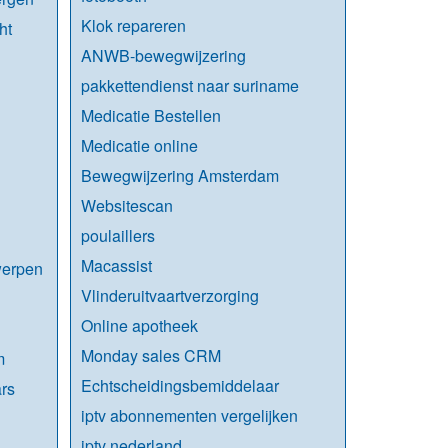
Klok repareren
ht
ANWB-bewegwijzering
pakkettendienst naar suriname
Medicatie Bestellen
Medicatie online
Bewegwijzering Amsterdam
Websitescan
poulaillers
Macassist
werpen
Vlinderuitvaartverzorging
Online apotheek
Monday sales CRM
m
Echtscheidingsbemiddelaar
rs
iptv abonnementen vergelijken
iptv nederland