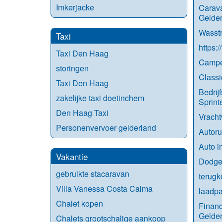
Imkerjacke
Carav
Gelde
Wasstr
Taxi
https:
Taxi Den Haag
Campe
storingen
Classi
Taxi Den Haag
Bedrij
zakelijke taxi doetinchem
Sprint
Den Haag Taxi
Vrach
Personenvervoer gelderland
Autoru
Auto i
Vakantie
Dodge
gebruikte stacaravan
terug
Villa Vanessa Costa Calma
laadpa
Chalet kopen
Financ
Gelde
Chalets grootschalige aankoop